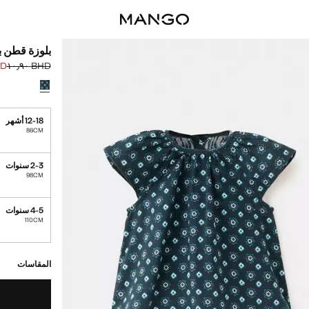
بلوزة قطن ب
٫٩٠
BHD ١٠٫٩٠
السعر الحالي [BHD ٧٫٩٠ 
السعر الأول محذوف [D
حدد اللون
12-18 أشهر
86CM
2-3 سنوات
98CM
4-5 سنوات
110CM
القطع الأخيرة!
غير متوفر. أنا أري
المقاسات