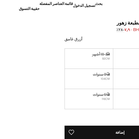
بحث
قائمة العناصر المفضلة
تسجيل الدخول
حقيبة التسوق
طبعة زهور
BHD ٧
؜-٢٨٪؜
]
BH ١٠٫٩٠ ]
أزرق غامق
18-24 أشهر
غير متوفر. أنا أريده!
92CM
3-4 سنوات
غير متوفر. أنا أريده!
104CM
5-6 سنوات
غير متوفر. أنا أريده!
116CM
ده!
إضافة
حفظه في قائمة منتجاتك المفضلة