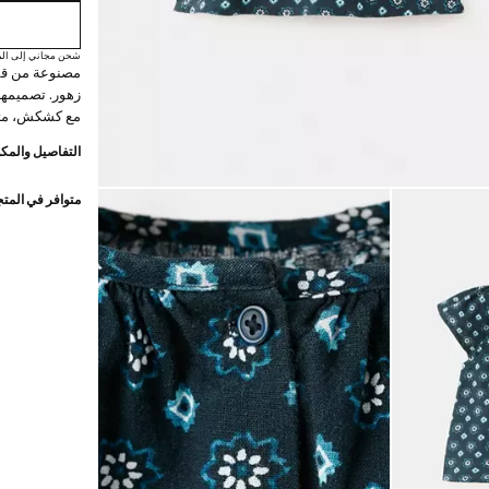
شحن مجاني إلى الم
زهور. تصميمها 
مع كشكش، مثالي
التفاصيل والمكو
متوافر في المت