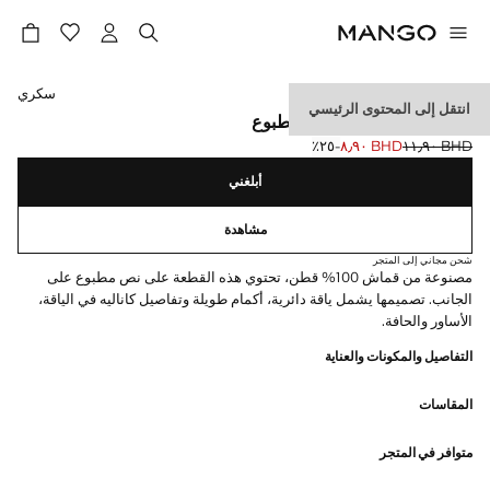
حدد اللون
سكري
انتقل إلى المحتوى الرئيسي
سويت شيرت قطن بنص مطبوع
BHD ١١٫٩٠
BHD ٨٫٩٠
؜-٢٥٪؜
السعر الحالي [BHD ٨٫٩٠ ]
السعر الأول محذوف [BHD ١١٫٩٠ ]
أبلغني
مشاهدة
شحن مجاني إلى المتجر
مصنوعة من قماش 100% قطن، تحتوي هذه القطعة على نص مطبوع على
الجانب. تصميمها يشمل ياقة دائرية، أكمام طويلة وتفاصيل كاناليه في الياقة،
الأساور والحافة.
التفاصيل والمكونات والعناية
المقاسات
متوافر في المتجر