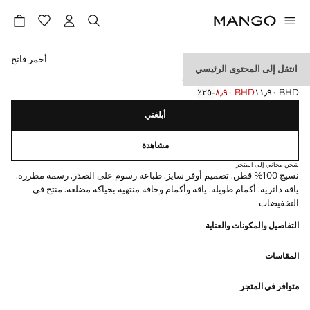
حدد اللون
أحمر فاتح
انتقل إلى المحتوى الرئيسي
سترة قطنية واسعة بطبعة.
BHD ١١٫٩٠
BHD ٨٫٩٠
؜-٢٥٪؜
السعر الحالي [BHD ٨٫٩٠ ]
السعر الأول محذوف [BHD ١١٫٩٠ ]
أبلغني
مشاهدة
شحن مجاني إلى المتجر
نسيج 100% قطن. تصميم أوفر سايز. طباعة رسوم على الصدر. رسمة مطرزة.
ياقة دائرية. أكمام طويلة. ياقة وأكمام وحافة منتهية بحياكة مضلعة. منتج في
التخفيضات
التفاصيل والمكونات والعناية
المقاسات
متوافر في المتجر