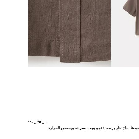
على الأقل ٥٠٪؜
ي يسودها مناخ حار ورطب؛ فهو يجف بسرعة ويخفض الحرارة.