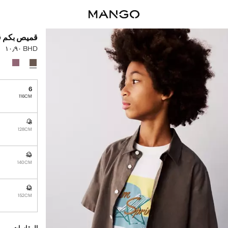
قميص بكم ق
BHD ١٠٫٩٠
السعر الحالي [BHD ١٠٫٩٠ 
حدد اللون
6
116CM
8
غير متوفر. أ
128CM
10
غير متوفر. أ
140CM
12
غير متوفر. أ
152CM
القطع الأخيرة!
غير متوفر. أنا أري