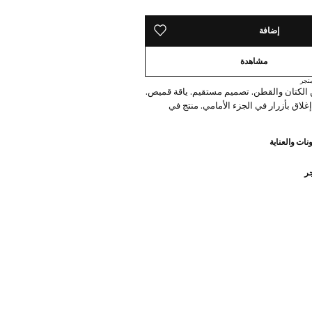
إضافة
حفظه في قائمة منتجاتك المفضلة
مشاهدة
تجر
الكتان والقطن. تصميم مستقيم. ياقة قميص.
غلاق بأزرار في الجزء الأمامي. منتج في
نات والعناية
جر