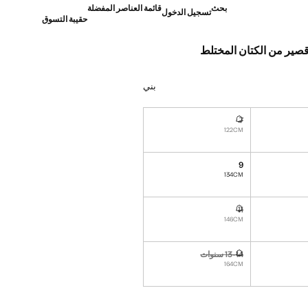
بحث
قائمة العناصر المفضلة
تسجيل الدخول
حقيبة التسوق
صير من الكتان المختلط
]
بني
7
غير متوفر. أنا أريده!
122CM
9
نا أريده!
134CM
11
نا أريده!
غير متوفر. أنا أريده!
146CM
13-14 سنوات
نا أريده!
غير متوفر. أنا أريده!
164CM
ده!