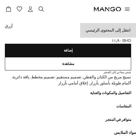
حدد اللون
أزرق
انتقل إلى المحتوى الرئيسي
قميص مخطط من الكتان
BHD ١١٫٩٠
السعر الحالي [BHD ١١٫٩٠ ]
إضافة
مشاهدة
شحن مجاني إلى المتجر
نسيج مزيج من الكتان والقطن. تصميم مستقيم. تصميم مخطط. ياقة دائرية.
أكمام طويلة بأساور بأزرار. إغلاق أمامي بأزرار
التفاصيل والمكونات والعناية
المقاسات
متوافر في المتجر
مواد الملابس