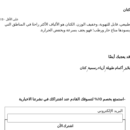
كتان
على الأقل ٥٠٪؜
طبيعي، قابل للتهوية، وخفيف الوزن. الكتان هو الألياف الأكثر راحةً في المناطق التي
يسودها مناخ حار ورطب؛ فهو يجف بسرعة ويخفض الحرارة.
قد يعجبك أيضًا
بلايز
أكمام طويلة
أزياء رسمية
كتان
-استمتع بخصم 10% لتسوقك القادم عند اشتراكك في نشرتنا الاخبارية
البريد الإلكتروني
اشترك الأن