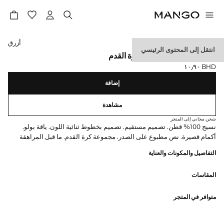
حدد اللون
أزرق
انتقل إلى المحتوى الرئيسي
تيشيرت منتخب فرنسا لكرة القدم
BHD ١٠٫٩٠
السعر الحالي [BHD ١٠٫٩٠ ]
إضافة
مشاهدة
شحن مجاني إلى المتجر
نسيج 100% قطن. تصميم مستقيم. تصميم بخطوط ثنائية اللون. ياقة بولو.
أكمام قصيرة. نص مطبوع على الصدر. مجموعة كرة القدم. ما قبل المراهقة
التفاصيل والمكونات والعناية
المقاسات
متوافر في المتجر