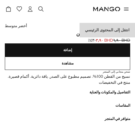
حدد اللون
أخضر متوسط
انتقل إلى المحتوى الرئيسي
تي شيرت مطبوع من القطن
BHD ٦٫٩٠
BHD ٣٫٩٠
؜-٤٣٪؜
السعر الحالي [BHD ٣٫٩٠ ]
السعر الأول محذوف [BHD ٦٫٩٠ ]
إضافة
مشاهدة
شحن مجاني إلى المتجر
نسيج من القطن 100%. تصميم مطبوع على الصدر. ياقة دائرية. أكمام قصيرة.
منتج في التخفيضات
التفاصيل والمكونات والعناية
المقاسات
متوافر في المتجر