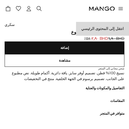
حدد اللون
سكري
انتقل إلى المحتوى الرئيسي
تيشرت قطني ممزوج مطبوع
BHD ٦٫٩٠
BHD ٢٫٩٠
؜-٥٨٪؜
السعر الحالي [BHD ٢٫٩٠ ]
السعر الأول محذوف [BHD ٦٫٩٠ ]
إضافة
مشاهدة
شحن مجاني إلى المتجر
نسيج 100% قطن. تصميم أوفر سايز. ياقة دائرية. أكمام طويلة. نص مطبوع
على الجانب. تصميم برسوم في الجهة الخلفية. منتج في التخفيضات
التفاصيل والمكونات والعناية
المقاسات
متوافر في المتجر