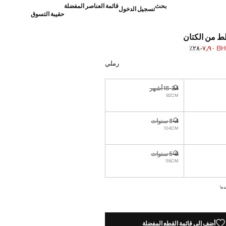
بحث
قائمة العناصر المفضلة
تسجيل الدخول
حقيبة التسوق
 من الكتان
BHD ٧
؜-٢٨٪؜
]
BH ١٠٫٩٠ ]
رملي
18-24 أشهر
نا أريده!
غير متوفر. أنا أريده!
92CM
3-4 سنوات
نا أريده!
غير متوفر. أنا أريده!
104CM
5-6 سنوات
نا أريده!
غير متوفر. أنا أريده!
116CM
ده!
أضف إلى قائمة القطع المفضلة