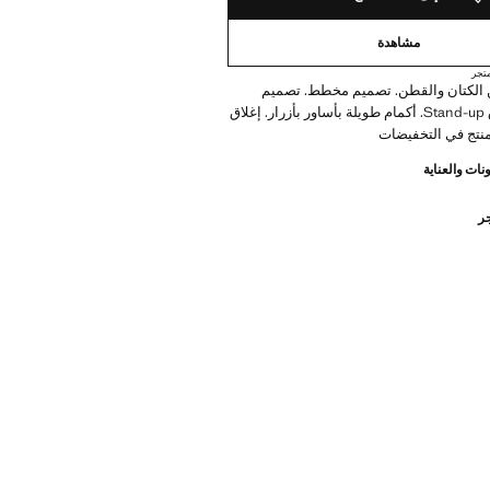
مشاهدة
تجر
 الكتان والقطن. تصميم مخطط. تصميم
مستقيم. طوق Stand-up. أكمام طويلة بأساور بأزرار. إغلاق
 منتج في التخفيضات
نات والعناية
جر