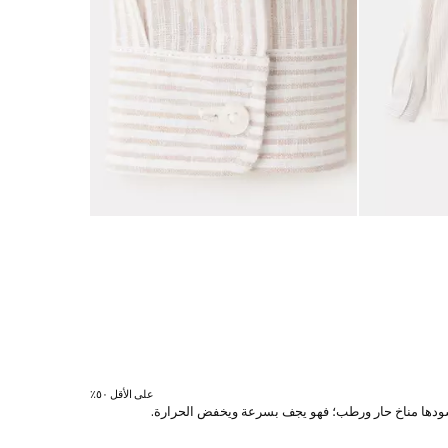
على الأقل ٥٠٪؜
ي يسودها مناخ حار ورطب؛ فهو يجف بسرعة ويخفض الحرارة.