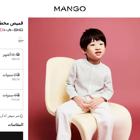
قميص مخطط
٫٩٠
BHD ١٠٫٩٠
السعر الحالي [BHD ٧٫٩٠ 
السعر الأول محذوف [D
حدد اللون
12-18 أشهر
غير متوفر. أ
86CM
2-3 سنوات
غير متوفر. أ
98CM
4-5 سنوات
غير متوفر. أ
110CM
القطع الأخيرة!
غير متوفر. أنا أري
المقاسات