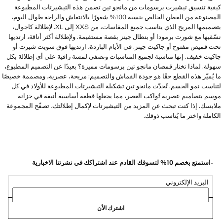
كيفية تنسيق تيشيرت برسومات من مانجو تين تضمن هذه التيشيرتات المطبوعة
المصنوعة من القطن الخالص بنسبة 100% شعورًا بالانتعاش والراحة طوال اليوم،
بتصميمها المريح الذي يناسب جميع المقاسات، من XXS إلى XL. لإطلالة كاجوال،
نسّقيها مع شورت برمودا أو بنطال جينز بقصة مستقيمة. ولإطلالة أكثر أناقة، ارتديها
تحت قميص مفتوح أو جاكيت جينز. في الأيام الباردة، ارتديها فوق سويت شيرت أو
جاكيت خفيف. إنها مناسبة لجميع المناسبات وتضفي لمسة راقية على أي إطلالة بكل
سهولة. لماذا تختار قمصان مانجو تين برسومات مميزة؟ بعيدًا عن التصميم المطبوع،
ما يُميّز هذه القطع حقًا هو جودة القماش والتصميم: مريحة، عصرية، ومصممة خصيصًا
لتناسب نمو الجسم. تُحدّث مانجو تين تشكيلة التيشيرتات المطبوعة للأولاد في كل
موسم بتصاميم عصرية تُواكب العصر، مما يجعلها قطعة أساسية أنيقة في خزانة
ملابسك. إذا كنت تبحث عن المزيد من التيشيرتات لإكمال إطلالتك، تصفّح المجموعة
الكاملة واختر ما يُناسب ذوقك.
-استمتع بخصم 10% لتسوقك القادم عند اشتراكك في نشرتنا الاخبارية
البريد الإلكتروني
اشترك الأن