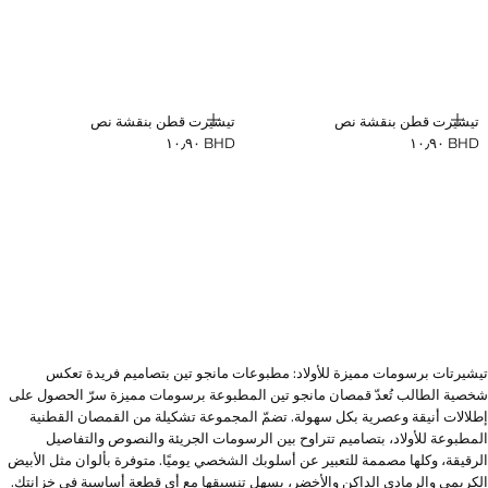
إضافة
إضافة
تيشيرت قطن بنقشة نص
تيشيرت قطن بنقشة نص
BHD ١٠٫٩٠
BHD ١٠٫٩٠
السعر الحالي [BHD ١٠٫٩٠ ]
السعر الحالي [BHD ١٠٫٩٠ ]
تيشيرتات برسومات مميزة للأولاد: مطبوعات مانجو تين بتصاميم فريدة تعكس
شخصية الطالب تُعدّ قمصان مانجو تين المطبوعة برسومات مميزة سرّ الحصول على
إطلالات أنيقة وعصرية بكل سهولة. تضمّ المجموعة تشكيلة من القمصان القطنية
المطبوعة للأولاد، بتصاميم تتراوح بين الرسومات الجريئة والنصوص والتفاصيل
الرقيقة، وكلها مصممة للتعبير عن أسلوبك الشخصي يوميًا. متوفرة بألوان مثل الأبيض
الكريمي والرمادي الداكن والأخضر، يسهل تنسيقها مع أي قطعة أساسية في خزانتك.