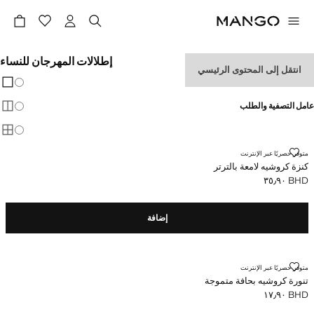
إطلالات المهرجان للنساء
انتقل إلى المحتوى الرئيسي
تغيير 
عرض
عامل التصفية والطلب
عرض
عرض
كنزة كروشيه لامعة بالترتر
متوفر حصريًا عبر الإنترنت
كنزة كروشيه لامعة بالترتر
BHD ٣٥٫٩٠
السعر الحالي [BHD ٣٥٫٩٠ ]
إضافة
تنورة كروشيه بحافة متموجة
متوفر حصريًا عبر الإنترنت
تنورة كروشيه بحافة متموجة
BHD ١٧٫٩٠
السعر الحالي [BHD ١٧٫٩٠ ]