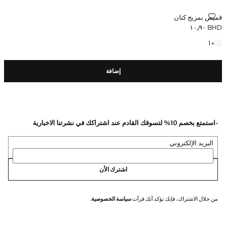
قميص بمزيج كتان
قميص بمزيج كتان
BHD ١٠٫٩٠
السعر الحالي [BHD ١٠٫٩٠ ]
+ لون آخر
1
+
إضافة
-استمتع بخصم 10% لتسوقك القادم عند اشتراكك في نشرتنا الاخبارية
البريد الإلكتروني
اشترك الأن
من خلال الاشتراك، فإنك تؤكد أنك قرأت
سياسة الخصوصية
.