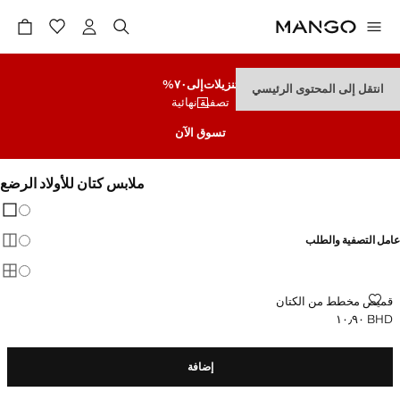
تنزيلات
إلى٧٠%
انتقل إلى المحتوى الرئيسي
تصفية نهائية
تسوق الآن
ملابس كتان للأولاد الرضع
تغيير 
عرض
عامل التصفية والطلب
عرض
عرض
قميص مخطط من الكتان
قميص مخطط من الكتان
BHD ١٠٫٩٠
السعر الحالي [BHD ١٠٫٩٠ ]
إضافة