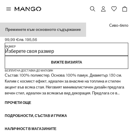
Изберете цвят
Сиво-бяло
Преминете към основното съдържание
КИЛИМ С МЕКА ТЕКСТУРА
99,99 €
лв. 195,56
Текуща цена [99,99 € лв. 195,56]
РАЗМЕР
Изберете своя размер
ВИЖТЕ ВИЗИЯТА
БЕЗПЛАТНА ДОСТАВКА ДО МАГАЗИН
Състав: 100% полиестер. Основа: 100% памук. Диаметър: 130 см.
Килим с космест ефект, идеален за внасяне на топлина и стилен
акцент във всяка стая. Неговият минималистичен дизайн предлага
вечен стил, идеален за всякакъв вид декорация. Предлага се в
различни размери
ПРОЧЕТИ ОЩЕ
ПОДРОБНОСТИ, СЪСТАВ И ГРИЖА
НАЛИЧНОСТ В МАГАЗИНИТЕ