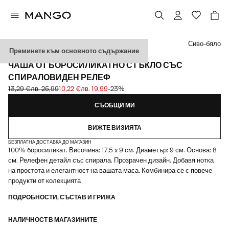
Изберете цвят
Сиво-бяло
Преминете към основното съдържание
БОРОСИЛИКАТ
ЧАША ОТ БОРОСИЛИКАТНО СТЪКЛО СЪС
СПИРАЛОВИДЕН РЕЛЕФ
13,29 €
лв. 25,99
10,22 €
лв. 19,99
-23%
Задраскана първоначална цена [13,29 € лв. 25,99]
Текуща цена [10,22 € лв. 19,99]
СЪОБЩИ МИ
ВИЖТЕ ВИЗИЯТА
БЕЗПЛАТНА ДОСТАВКА ДО МАГАЗИН
100% боросиликат. Височина: 17,5 x 9 см. Диаметър: 9 см. Основа: 8
см. Релефен детайл със спирала. Прозрачен дизайн. Добавя нотка
на простота и елегантност на вашата маса. Комбинира се с повече
продукти от колекцията
ПОДРОБНОСТИ, СЪСТАВ И ГРИЖА
НАЛИЧНОСТ В МАГАЗИНИТЕ