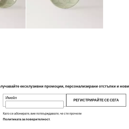
лучавайте ексклузивни промоции, персонализирани отстъпки и нов
Имейл
РЕГИСТРИРАЙТЕ СЕ СЕГА
Като се абонирате, вие потвърждавате, че сте прочели
Политиката за поверителност
.