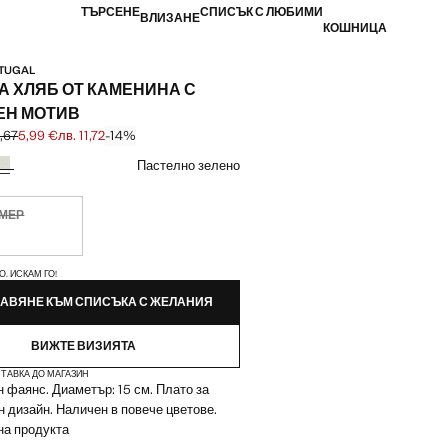
ТЪРСЕНЕ
СПИСЪК С ЛЮБИМИ
ВЛИЗАНЕ
КОШНИЦА
RTUGAL
А ХЛЯБ ОТ КАМЕНИНА С
ЕН МОТИВ
3,67
5,99 €
лв. 11,72
-14%
първоначална цена [6,99 € лв. 13,67]
[5,99 € лв. 11,72]
ят
Пастелно зелено
ЗМЕР
чно. Искам го!
ЙКИ!
О. ИСКАМ ГО!
АВЯНЕ КЪМ СПИСЪКА С ЖЕЛАНИЯ
ВИЖТЕ ВИЗИЯТА
ТАВКА ДО МАГАЗИН
 фаянс. Диаметър: 15 см. Плато за
н дизайн. Наличен в повече цветове.
на продукта