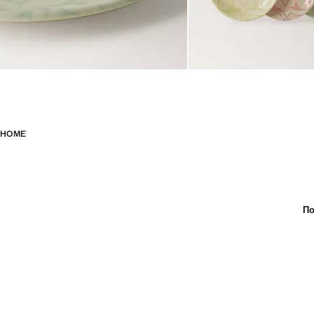
HOME
По