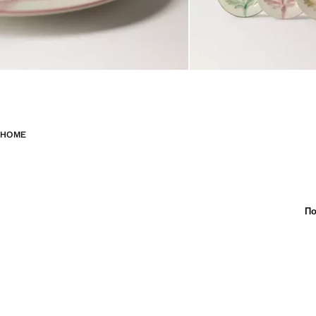
HOME
По