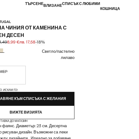
ТЪРСЕНЕ
СПИСЪК С ЛЮБИМИ
ВЛИЗАНЕ
КОШНИЦА
RTUGAL
А ЧИНИЯ ОТ КАМЕНИНА С
ЕН ДЕСЕН
21,49
8,99 €
лв. 17,58
-18%
първоначална цена [10,99 € лв. 21,49]
[8,99 € лв. 17,58]
ят
Светло/пастелно
лилаво
ЗМЕР
чно. Искам го!
ЙКИ!
О. ИСКАМ ГО!
АВЯНЕ КЪМ СПИСЪКА С ЖЕЛАНИЯ
ВИЖТЕ ВИЗИЯТА
ТАВКА ДО МАГАЗИН
 фаянс. Диаметър: 23 см. Десертна
о рисуван дизайн. Възможни са леки
жду дизайните.. Идеално за добавяне