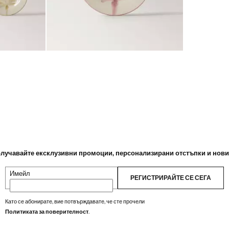
лучавайте ексклузивни промоции, персонализирани отстъпки и нов
Имейл
РЕГИСТРИРАЙТЕ СЕ СЕГА
Като се абонирате, вие потвърждавате, че сте прочели
Политиката за поверителност
.