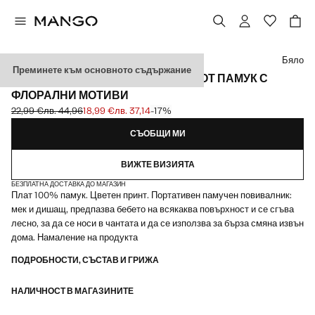
Изберете цвят
Бяло
Преминете към основното съдържание
МЕКА ПОДЛОЖКА ЗА ПОВИВАНЕ ОТ ПАМУК С
ФЛОРАЛНИ МОТИВИ
22,99 €
лв. 44,96
18,99 €
лв. 37,14
-17%
Задраскана първоначална цена [22,99 € лв. 44,96]
Текуща цена [18,99 € лв. 37,14]
СЪОБЩИ МИ
ВИЖТЕ ВИЗИЯТА
БЕЗПЛАТНА ДОСТАВКА ДО МАГАЗИН
Плат 100% памук. Цветен принт. Портативен памучен повивалник:
мек и дишащ, предпазва бебето на всякаква повърхност и се сгъва
лесно, за да се носи в чантата и да се използва за бърза смяна извън
дома. Намаление на продукта
ПОДРОБНОСТИ, СЪСТАВ И ГРИЖА
НАЛИЧНОСТ В МАГАЗИНИТЕ