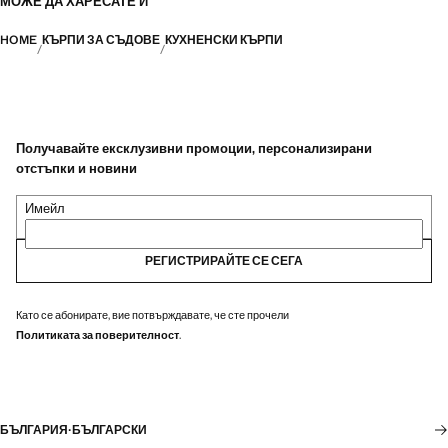
МОЖЕ ДА ХАРЕСАТЕ И
HOME
КЪРПИ ЗА СЪДОВЕ
КУХНЕНСКИ КЪРПИ
Получавайте ексклузивни промоции, персонализирани
отстъпки и новини
Имейл
РЕГИСТРИРАЙТЕ СЕ СЕГА
Като се абонирате, вие потвърждавате, че сте прочели
Политиката за поверителност
.
БЪЛГАРИЯ
·
БЪЛГАРСКИ