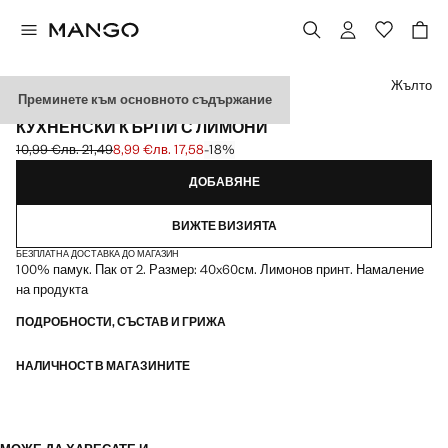
Изберете цвят
Жълто
Преминете към основното съдържание
КОМПЛЕКТ ОТ 2
КУХНЕНСКИ КЪРПИ С ЛИМОНИ
10,99 €
лв. 21,49
8,99 €
лв. 17,58
-18%
Задраскана първоначална цена [10,99 € лв. 21,49]
Текуща цена [8,99 € лв. 17,58]
ДОБАВЯНЕ
ВИЖТЕ ВИЗИЯТА
БЕЗПЛАТНА ДОСТАВКА ДО МАГАЗИН
100% памук. Пак от 2. Размер: 40x60см. Лимонов принт. Намаление
на продукта
ПОДРОБНОСТИ, СЪСТАВ И ГРИЖА
НАЛИЧНОСТ В МАГАЗИНИТЕ