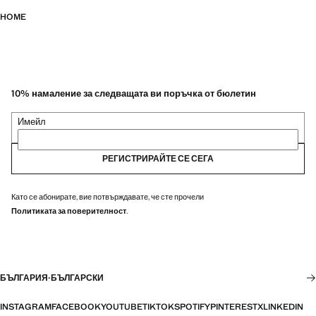
HOME
10% намаление за следващата ви поръчка от бюлетин
Имейл
РЕГИСТРИРАЙТЕ СЕ СЕГА
Като се абонирате, вие потвърждавате, че сте прочели
Политиката за поверителност
.
БЪЛГАРИЯ
·
БЪЛГАРСКИ
INSTAGRAM
FACEBOOK
YOUTUBE
TIKTOK
SPOTIFY
PINTEREST
X
LINKEDIN