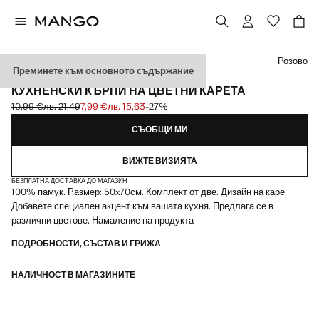
Изберете цвят
Розово
Преминете към основното съдържание
КОМПЛЕКТ ОТ 2
КУХНЕНСКИ КЪРПИ НА ЦВЕТНИ КАРЕТА
10,99 €
лв. 21,49
7,99 €
лв. 15,63
-27%
Задраскана първоначална цена [10,99 € лв. 21,49]
Текуща цена [7,99 € лв. 15,63]
СЪОБЩИ МИ
ВИЖТЕ ВИЗИЯТА
БЕЗПЛАТНА ДОСТАВКА ДО МАГАЗИН
100% памук. Размер: 50x70см. Комплект от две. Дизайн на каре.
Добавете специален акцент към вашата кухня. Предлага се в
различни цветове. Намаление на продукта
ПОДРОБНОСТИ, СЪСТАВ И ГРИЖА
НАЛИЧНОСТ В МАГАЗИНИТЕ