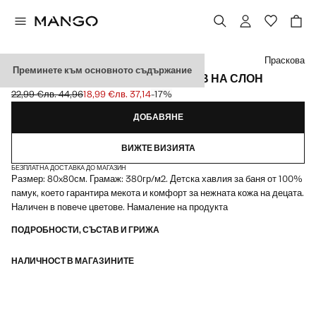
Изберете цвят
Праскова
Преминете към основното съдържание
ДЕТСКА КЪРПА ЗА БАНЯ С МОТИВ НА СЛОН
22,99 €
лв. 44,96
18,99 €
лв. 37,14
-17%
Задраскана първоначална цена [22,99 € лв. 44,96]
Текуща цена [18,99 € лв. 37,14]
ДОБАВЯНЕ
ВИЖТЕ ВИЗИЯТА
БЕЗПЛАТНА ДОСТАВКА ДО МАГАЗИН
Размер: 80x80см. Грамаж: 380гр/м2. Детска хавлия за баня от 100%
памук, което гарантира мекота и комфорт за нежната кожа на децата.
Наличен в повече цветове. Намаление на продукта
ПОДРОБНОСТИ, СЪСТАВ И ГРИЖА
НАЛИЧНОСТ В МАГАЗИНИТЕ