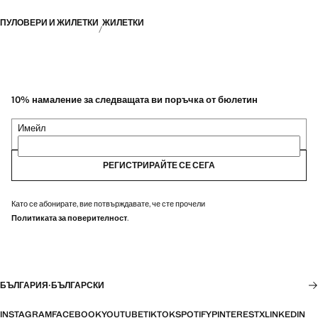
ПУЛОВЕРИ И ЖИЛЕТКИ
ЖИЛЕТКИ
10% намаление за следващата ви поръчка от бюлетин
Имейл
РЕГИСТРИРАЙТЕ СЕ СЕГА
Като се абонирате, вие потвърждавате, че сте прочели
Политиката за поверителност
.
БЪЛГАРИЯ
·
БЪЛГАРСКИ
INSTAGRAM
FACEBOOK
YOUTUBE
TIKTOK
SPOTIFY
PINTEREST
X
LINKEDIN