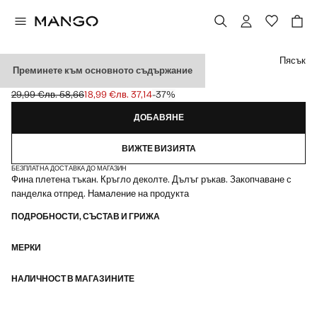
Изберете цвят
Пясък
Преминете към основното съдържание
ПЛЕТЕНА ЖИЛЕТКА С ВРЪЗКИ
29,99 €
лв. 58,66
18,99 €
лв. 37,14
-37%
Задраскана първоначална цена [29,99 € лв. 58,66]
Текуща цена [18,99 € лв. 37,14]
ДОБАВЯНЕ
ВИЖТЕ ВИЗИЯТА
БЕЗПЛАТНА ДОСТАВКА ДО МАГАЗИН
Фина плетена тъкан. Кръгло деколте. Дълъг ръкав. Закопчаване с
панделка отпред. Намаление на продукта
ПОДРОБНОСТИ, СЪСТАВ И ГРИЖА
МЕРКИ
НАЛИЧНОСТ В МАГАЗИНИТЕ