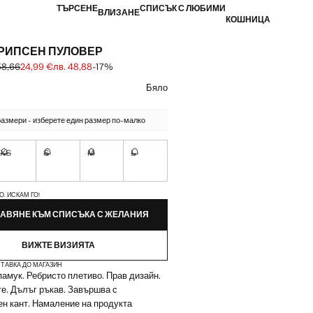
ТЪРСЕНЕ
СПИСЪК С ЛЮБИМИ
ВЛИЗАНЕ
КОШНИЦА
 РИПСЕН ПУЛОВЕР
58,66
24,99 €
лв. 48,88
-17%
първоначална цена [29,99 € лв. 58,66]
 [24,99 € лв. 48,88]
ят
Бяло
азмери - изберете един размер по-малко
XS
S
M
L
чно. Искам го!
Не е налично. Искам го!
Не е налично. Искам го!
Не е налично. Искам го!
Не е налично. Искам го!
ЙКИ!
О. ИСКАМ ГО!
АВЯНЕ КЪМ СПИСЪКА С ЖЕЛАНИЯ
ВИЖТЕ ВИЗИЯТА
ТАВКА ДО МАГАЗИН
амук. Ребристо плетиво. Прав дизайн.
е. Дълъг ръкав. Завършва с
н кант. Намаление на продукта