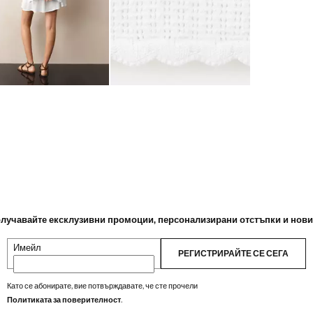
лучавайте ексклузивни промоции, персонализирани отстъпки и нов
Имейл
РЕГИСТРИРАЙТЕ СЕ СЕГА
Като се абонирате, вие потвърждавате, че сте прочели
Политиката за поверителност
.