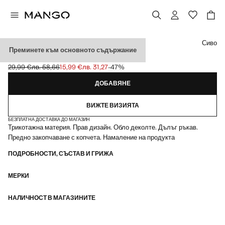
Изберете цвят
Сиво
Преминете към основното съдържание
ПЛЕТЕНА ЖИЛЕТКА С КОПЧЕТА
29,99 €
лв. 58,66
15,99 €
лв. 31,27
-47%
Задраскана първоначална цена [29,99 € лв. 58,66]
Текуща цена [15,99 € лв. 31,27]
ДОБАВЯНЕ
ВИЖТЕ ВИЗИЯТА
БЕЗПЛАТНА ДОСТАВКА ДО МАГАЗИН
Трикотажна материя. Прав дизайн. Обло деколте. Дълъг ръкав.
Предно закопчаване с копчета. Намаление на продукта
ПОДРОБНОСТИ, СЪСТАВ И ГРИЖА
МЕРКИ
НАЛИЧНОСТ В МАГАЗИНИТЕ