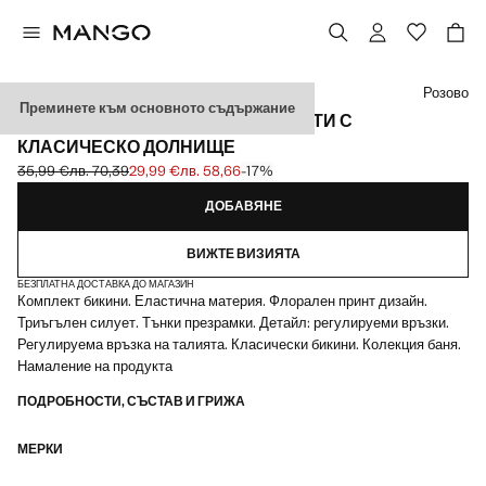
Изберете цвят
Розово
Преминете към основното съдържание
ЩАМПОВАН БАНСКИ ОТ ДВЕ ЧАСТИ С
КЛАСИЧЕСКО ДОЛНИЩЕ
35,99 €
лв. 70,39
29,99 €
лв. 58,66
-17%
Задраскана първоначална цена [35,99 € лв. 70,39]
Текуща цена [29,99 € лв. 58,66]
ДОБАВЯНЕ
ВИЖТЕ ВИЗИЯТА
БЕЗПЛАТНА ДОСТАВКА ДО МАГАЗИН
Комплект бикини. Еластична материя. Флорален принт дизайн.
Триъгълен силует. Тънки презрамки. Детайл: регулируеми връзки.
Регулируема връзка на талията. Класически бикини. Колекция баня.
Намаление на продукта
ПОДРОБНОСТИ, СЪСТАВ И ГРИЖА
МЕРКИ