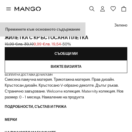
Изберете цвят
Зелено
Преминете към основното съдържание
НОВ РАЗМЕР: 0–1 МЕСЕЦ
ЖИЛЕТКА С КРЪСТОСАНА ПЛЕТКА
19,99 €
лв. 39,10
9,99 €
лв. 19,54
-50%
Задраскана първоначална цена [19,99 € лв. 39,10]
Текуща цена [9,99 € лв. 19,54]
СЪОБЩИ МИ
ВИЖТЕ ВИЗИЯТА
БЕЗПЛАТНА ДОСТАВКА ДО МАГАЗИН
Смесена памучна материя. Трикотажна материя. Прав дизайн.
Кръстосан дизайн. Кръстосано V-образно деколте. Дълъг ръкав.
Странично завързване. Welcome колекция. Maternity колекция. Нов
размер: 0 - 1 месеца. Намаление на продукта
ПОДРОБНОСТИ, СЪСТАВ И ГРИЖА
МЕРКИ