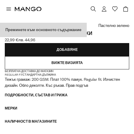
Изберете цвят
Пастелно зелено
Преминете към основното съдържание
ТЕНИСКА, REGULAR FIT, 200 НИШКИ
22,99 €
лв. 44,96
Текуща цена [22,99 € лв. 44,96]
ДОБАВЯНЕ
ВИЖТЕ ВИЗИЯТА
БЕЗПЛАТНА ДОСТАВКА ДО МАГАЗИН
REGULAR FIT
СТАНДАРТНА ДЪЛЖИНА
Тежък грамаж: 200 GSM. Плат 100% памук. Regular fit. Изчистен
дизайн. Обло деколте. Къс ръкав. Прав подгъв
ПОДРОБНОСТИ, СЪСТАВ И ГРИЖА
МЕРКИ
НАЛИЧНОСТ В МАГАЗИНИТЕ