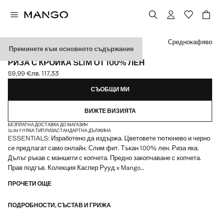
Изберете цвят
Среднокафяво
Преминете към основното съдържание
ESSENTIALS
РИЗА С КРОЙКА SLIM ОТ 100% ЛЕН
59,99 €
лв. 117,33
Текуща цена [59,99 € лв. 117,33]
СЪОБЩИ МИ
ВИЖТЕ ВИЗИЯТА
БЕЗПЛАТНА ДОСТАВКА ДО МАГАЗИН
SLIM FIT
ЯКА ТИП РИЗА
СТАНДАРТНА ДЪЛЖИНА
ESSENTIALS: Изработено да издържа. Цветовете тютюнево и черно
се предлагат само онлайн. Слим фит. Тъкан 100% лен. Риза яка.
Дълъг ръкав с маншети с копчета. Предно закопчаване с копчета.
Прав подгъв. Колекция Каспер Рууд x Mango
ПРОЧЕТИ ОЩЕ
ESSENTIALS: Създадени да издържат. Усилихме нашите
изисквания за качество, като добавихме нови тестове за
ПОДРОБНОСТИ, СЪСТАВ И ГРИЖА
устойчивост на нашите дрехи. Дизайнирани с внимателно обмислена
изработка, те са още по-издръжливи, универсални и вечни.