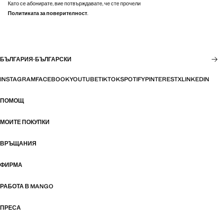
Като се абонирате, вие потвърждавате, че сте прочели
Политиката за поверителност
.
БЪЛГАРИЯ
·
БЪЛГАРСКИ
INSTAGRAM
FACEBOOK
YOUTUBE
TIKTOK
SPOTIFY
PINTEREST
X
LINKEDIN
ПОМОЩ
МОИТЕ ПОКУПКИ
ВРЪЩАНИЯ
ФИРМА
РАБОТА В MANGO
ПРЕСА