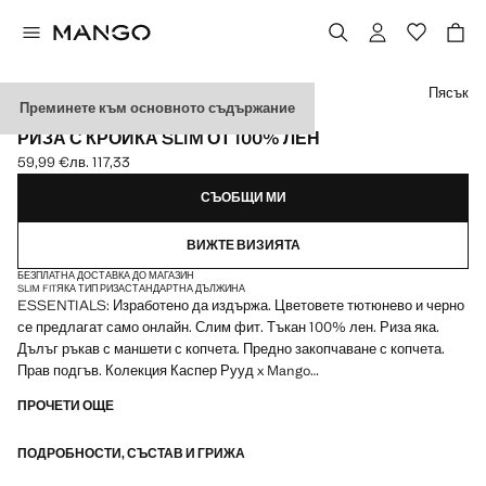
Изберете цвят
Пясък
Преминете към основното съдържание
ESSENTIALS
РИЗА С КРОЙКА SLIM ОТ 100% ЛЕН
59,99 €
лв. 117,33
Текуща цена [59,99 € лв. 117,33]
СЪОБЩИ МИ
ВИЖТЕ ВИЗИЯТА
БЕЗПЛАТНА ДОСТАВКА ДО МАГАЗИН
SLIM FIT
ЯКА ТИП РИЗА
СТАНДАРТНА ДЪЛЖИНА
ESSENTIALS: Изработено да издържа. Цветовете тютюнево и черно
се предлагат само онлайн. Слим фит. Тъкан 100% лен. Риза яка.
Дълъг ръкав с маншети с копчета. Предно закопчаване с копчета.
Прав подгъв. Колекция Каспер Рууд x Mango
ПРОЧЕТИ ОЩЕ
ESSENTIALS: Създадени да издържат. Усилихме нашите
изисквания за качество, като добавихме нови тестове за
ПОДРОБНОСТИ, СЪСТАВ И ГРИЖА
устойчивост на нашите дрехи. Дизайнирани с внимателно обмислена
изработка, те са още по-издръжливи, универсални и вечни.