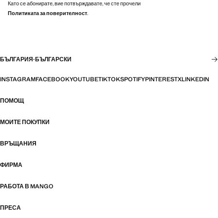
Като се абонирате, вие потвърждавате, че сте прочели
Политиката за поверителност
.
БЪЛГАРИЯ
·
БЪЛГАРСКИ
INSTAGRAM
FACEBOOK
YOUTUBE
TIKTOK
SPOTIFY
PINTEREST
X
LINKEDIN
ПОМОЩ
МОИТЕ ПОКУПКИ
ВРЪЩАНИЯ
ФИРМА
РАБОТА В MANGO
ПРЕСА