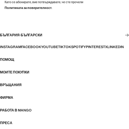
Като се абонирате, вие потвърждавате, че сте прочели
Политиката за поверителност
.
БЪЛГАРИЯ
·
БЪЛГАРСКИ
INSTAGRAM
FACEBOOK
YOUTUBE
TIKTOK
SPOTIFY
PINTEREST
X
LINKEDIN
ПОМОЩ
МОИТЕ ПОКУПКИ
ВРЪЩАНИЯ
ФИРМА
РАБОТА В MANGO
ПРЕСА