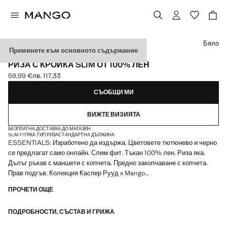
Изберете цвят
Бяло
Преминете към основното съдържание
ESSENTIALS
РИЗА С КРОЙКА SLIM ОТ 100% ЛЕН
59,99 €
лв. 117,33
Текуща цена [59,99 € лв. 117,33]
СЪОБЩИ МИ
ВИЖТЕ ВИЗИЯТА
БЕЗПЛАТНА ДОСТАВКА ДО МАГАЗИН
SLIM FIT
ЯКА ТИП РИЗА
СТАНДАРТНА ДЪЛЖИНА
ESSENTIALS: Изработено да издържа. Цветовете тютюнево и черно
се предлагат само онлайн. Слим фит. Тъкан 100% лен. Риза яка.
Дълъг ръкав с маншети с копчета. Предно закопчаване с копчета.
Прав подгъв. Колекция Каспер Рууд x Mango
ПРОЧЕТИ ОЩЕ
ESSENTIALS: Създадени да издържат. Усилихме нашите
изисквания за качество, като добавихме нови тестове за
ПОДРОБНОСТИ, СЪСТАВ И ГРИЖА
устойчивост на нашите дрехи. Дизайнирани с внимателно обмислена
изработка, те са още по-издръжливи, универсални и вечни.