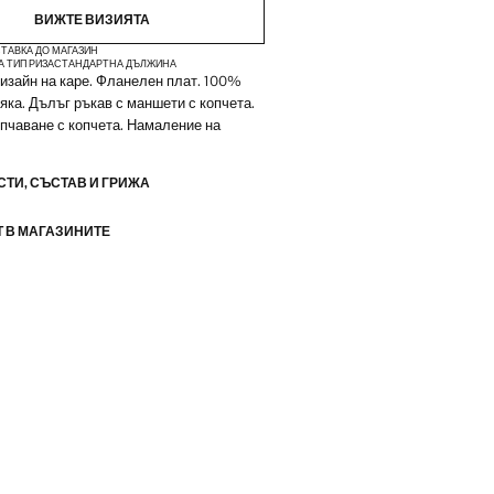
ВИЖТЕ ВИЗИЯТА
ТАВКА ДО МАГАЗИН
А ТИП РИЗА
СТАНДАРТНА ДЪЛЖИНА
 Дизайн на каре. Фланелен плат. 100%
 яка. Дълъг ръкав с маншети с копчета.
пчаване с копчета. Намаление на
ТИ, СЪСТАВ И ГРИЖА
 В МАГАЗИНИТЕ