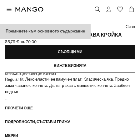
Изберете цвят
Сиво
Преминете към основното съдържание
РИЗА ОТ РАЗТЕГЛИВ ПАМУК С ПРАВА КРОЙКА
35,79 €
лв. 70,00
Текуща цена [35,79 € лв. 70,00]
СЪОБЩИ МИ
ВИЖТЕ ВИЗИЯТА
БЕЗПЛАТНА ДОСТАВКА ДО МАГАЗИН
Regular fit. Леко еластичен памучен плат. Класическа яка. Предно
закопчаване с копчета. Дълъг ръкав с маншети с копчета. Заоблен
подгъв
Стандартна кройка: права и удобна. Тази кройка има същите размери
ПРОЧЕТИ ОЩЕ
като модела slim, но без задните свивки, за освобождаване на
прилягането около контура на тялото
ПОДРОБНОСТИ, СЪСТАВ И ГРИЖА
МЕРКИ