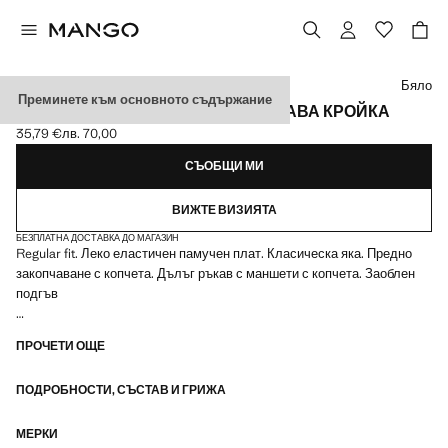
Изберете цвят
Бяло
Преминете към основното съдържание
РИЗА ОТ РАЗТЕГЛИВ ПАМУК С ПРАВА КРОЙКА
35,79 €
лв. 70,00
Текуща цена [35,79 € лв. 70,00]
СЪОБЩИ МИ
ВИЖТЕ ВИЗИЯТА
БЕЗПЛАТНА ДОСТАВКА ДО МАГАЗИН
Regular fit. Леко еластичен памучен плат. Класическа яка. Предно
закопчаване с копчета. Дълъг ръкав с маншети с копчета. Заоблен
подгъв
Стандартна кройка: права и удобна. Тази кройка има същите размери
ПРОЧЕТИ ОЩЕ
като модела slim, но без задните свивки, за освобождаване на
прилягането около контура на тялото
ПОДРОБНОСТИ, СЪСТАВ И ГРИЖА
МЕРКИ