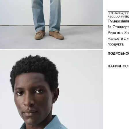
БЕЗПЛАТНА ДОС
REGULAR FIT
ЯК
Тъмносиният
fit. Станда
Риза яка. З
маншети с к
продукта
ПОДРОБНОС
НАЛИЧНОСТ