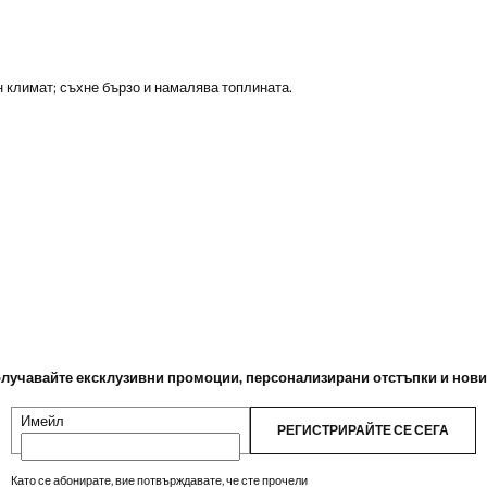
н климат; съхне бързо и намалява топлината.
лучавайте ексклузивни промоции, персонализирани отстъпки и нов
Имейл
РЕГИСТРИРАЙТЕ СЕ СЕГА
Като се абонирате, вие потвърждавате, че сте прочели