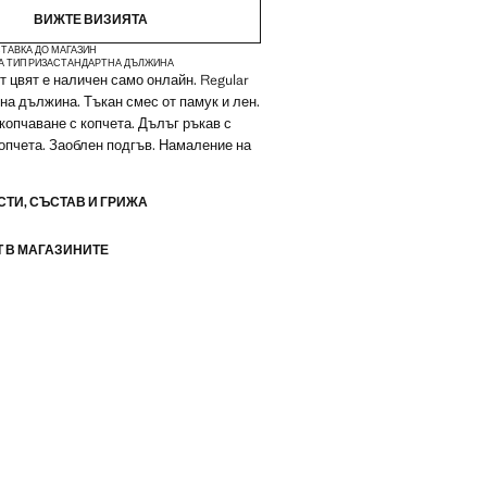
ВИЖТЕ ВИЗИЯТА
ТАВКА ДО МАГАЗИН
А ТИП РИЗА
СТАНДАРТНА ДЪЛЖИНА
 цвят е наличен само онлайн. Regular
ртна дължина. Тъкан смес от памук и лен.
акопчаване с копчета. Дълъг ръкав с
опчета. Заоблен подгъв. Намаление на
ТИ, СЪСТАВ И ГРИЖА
 В МАГАЗИНИТЕ