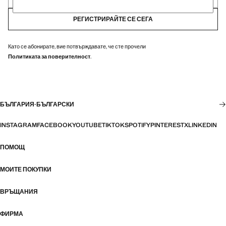
РЕГИСТРИРАЙТЕ СЕ СЕГА
Като се абонирате, вие потвърждавате, че сте прочели
Политиката за поверителност
.
БЪЛГАРИЯ
·
БЪЛГАРСКИ
INSTAGRAM
FACEBOOK
YOUTUBE
TIKTOK
SPOTIFY
PINTEREST
X
LINKEDIN
ПОМОЩ
МОИТЕ ПОКУПКИ
ВРЪЩАНИЯ
ФИРМА