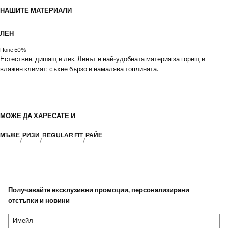
НАШИТЕ МАТЕРИАЛИ
ЛЕН
Поне 50%
Естествен, дишащ и лек. Ленът е най-удобната материя за горещ и
влажен климат; съхне бързо и намалява топлината.
МОЖЕ ДА ХАРЕСАТЕ И
МЪЖЕ
РИЗИ
REGULAR FIT
РАЙЕ
Получавайте ексклузивни промоции, персонализирани
отстъпки и новини
Имейл