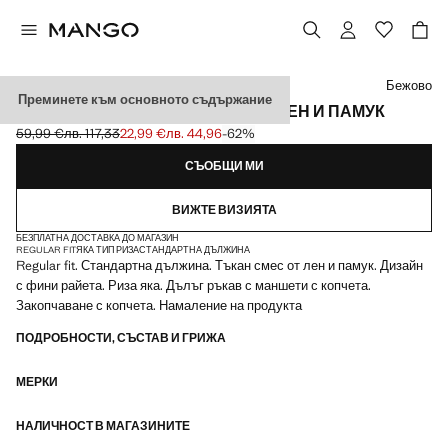
Изберете цвят
Бежово
Преминете към основното съдържание
РИЗА НА РАЙЕТА С ПРИМЕС НА ЛЕН И ПАМУК
59,99 €
лв. 117,33
22,99 €
лв. 44,96
-62%
Задраскана първоначална цена [59,99 € лв. 117,33]
Текуща цена [22,99 € лв. 44,96]
СЪОБЩИ МИ
ВИЖТЕ ВИЗИЯТА
БЕЗПЛАТНА ДОСТАВКА ДО МАГАЗИН
REGULAR FIT
ЯКА ТИП РИЗА
СТАНДАРТНА ДЪЛЖИНА
Regular fit. Стандартна дължина. Тъкан смес от лен и памук. Дизайн
с фини райета. Риза яка. Дълъг ръкав с маншети с копчета.
Закопчаване с копчета. Намаление на продукта
ПОДРОБНОСТИ, СЪСТАВ И ГРИЖА
МЕРКИ
НАЛИЧНОСТ В МАГАЗИНИТЕ