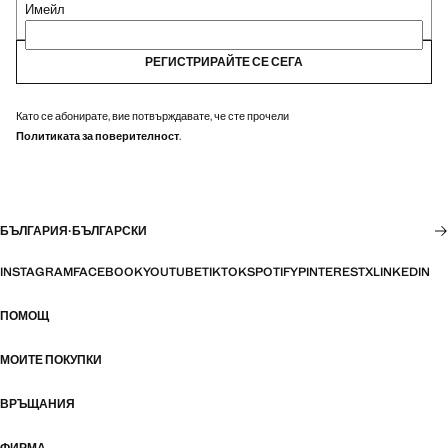
Имейл
РЕГИСТРИРАЙТЕ СЕ СЕГА
Като се абонирате, вие потвърждавате, че сте прочели
Политиката за поверителност
.
БЪЛГАРИЯ
·
БЪЛГАРСКИ
INSTAGRAM
FACEBOOK
YOUTUBE
TIKTOK
SPOTIFY
PINTEREST
X
LINKEDIN
ПОМОЩ
МОИТЕ ПОКУПКИ
ВРЪЩАНИЯ