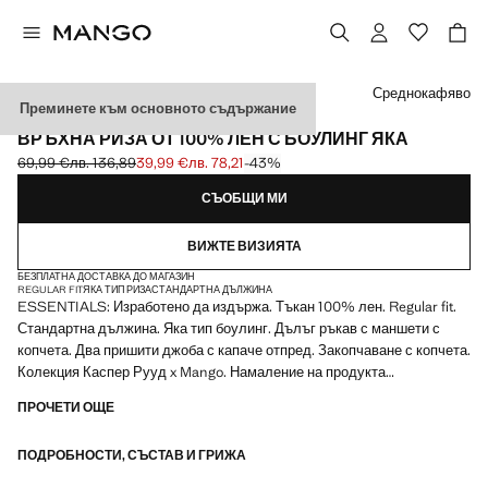
Изберете цвят
Среднокафяво
Преминете към основното съдържание
ESSENTIALS
ВРЪХНА РИЗА ОТ 100% ЛЕН С БОУЛИНГ ЯКА
69,99 €
лв. 136,89
39,99 €
лв. 78,21
-43%
Задраскана първоначална цена [69,99 € лв. 136,89]
Текуща цена [39,99 € лв. 78,21]
СЪОБЩИ МИ
ВИЖТЕ ВИЗИЯТА
БЕЗПЛАТНА ДОСТАВКА ДО МАГАЗИН
REGULAR FIT
ЯКА ТИП РИЗА
СТАНДАРТНА ДЪЛЖИНА
ESSENTIALS: Изработено да издържа. Тъкан 100% лен. Regular fit.
Стандартна дължина. Яка тип боулинг. Дълъг ръкав с маншети с
копчета. Два пришити джоба с капаче отпред. Закопчаване с копчета.
Колекция Каспер Рууд x Mango. Намаление на продукта
ПРОЧЕТИ ОЩЕ
ESSENTIALS: Създадени да издържат. Усилихме нашите
изисквания за качество, като добавихме нови тестове за
ПОДРОБНОСТИ, СЪСТАВ И ГРИЖА
устойчивост на нашите дрехи. Дизайнирани с внимателно обмислена
изработка, те са още по-издръжливи, универсални и вечни.