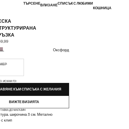
ТЪРСЕНЕ
СПИСЪК С ЛЮБИМИ
ВЛИЗАНЕ
КОШНИЦА
ЕСКА
ТРУКТУРИРАНА
РЪЗКА
59,99
 [30,67 € лв. 59,99]
ят
Оксфорд
ЗМЕР
чно. Искам го!
ЙКИ!
О. ИСКАМ ГО!
АВЯНЕ КЪМ СПИСЪКА С ЖЕЛАНИЯ
ВИЖТЕ ВИЗИЯТА
ТАВКА ДО МАГАЗИН
стура. широчина 3 см. Метално
 с клип