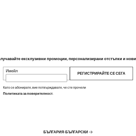
лучавайте ексклузивни промоции, персонализирани отстъпки и нов
Имейл
РЕГИСТРИРАЙТЕ СЕ СЕГА
Като се абонирате, вие потвърждавате, че сте прочели
Политиката за поверителност
.
БЪЛГАРИЯ
·
БЪЛГАРСКИ