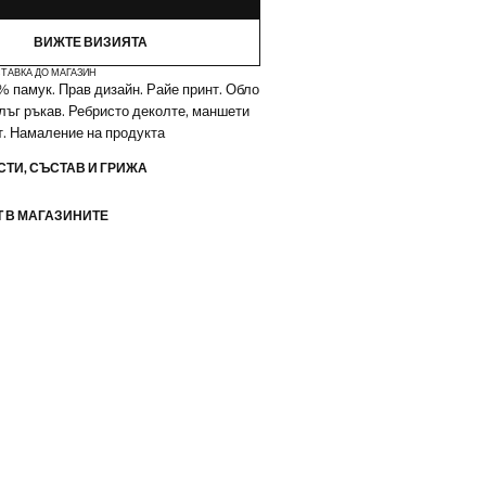
ВИЖТЕ ВИЗИЯТА
ТАВКА ДО МАГАЗИН
% памук. Прав дизайн. Райе принт. Обло
лъг ръкав. Ребристо деколте, маншети
т. Намаление на продукта
ТИ, СЪСТАВ И ГРИЖА
 В МАГАЗИНИТЕ