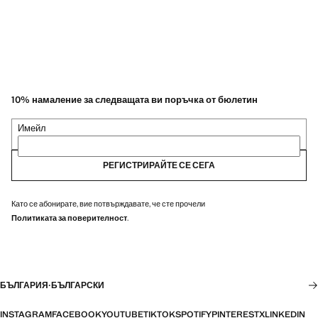
10% намаление за следващата ви поръчка от бюлетин
Имейл
РЕГИСТРИРАЙТЕ СЕ СЕГА
Като се абонирате, вие потвърждавате, че сте прочели
Политиката за поверителност
.
БЪЛГАРИЯ
·
БЪЛГАРСКИ
INSTAGRAM
FACEBOOK
YOUTUBE
TIKTOK
SPOTIFY
PINTEREST
X
LINKEDIN