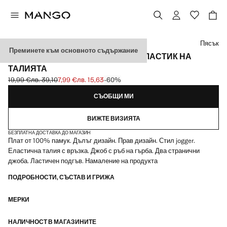
Изберете цвят
Пясък
Преминете към основното съдържание
ПАМУЧЕН ПАНТАЛОН ДЖОГЪР С ЛАСТИК НА
ТАЛИЯТА
19,99 €
лв. 39,10
7,99 €
лв. 15,63
-60%
Задраскана първоначална цена [19,99 € лв. 39,10]
Текуща цена [7,99 € лв. 15,63]
СЪОБЩИ МИ
ВИЖТЕ ВИЗИЯТА
БЕЗПЛАТНА ДОСТАВКА ДО МАГАЗИН
Плат от 100% памук. Дълъг дизайн. Прав дизайн. Стил jogger.
Еластична талия с връзка. Джоб с ръб на гърба. Два странични
джоба. Ластичен подгъв. Намаление на продукта
ПОДРОБНОСТИ, СЪСТАВ И ГРИЖА
МЕРКИ
НАЛИЧНОСТ В МАГАЗИНИТЕ