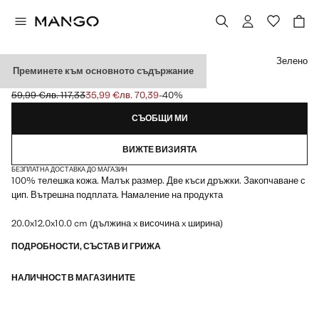
Изберете цвят
Зелено
Преминете към основното съдържание
КОЖЕНА РЪЧНА ЧАНТА
59,99 €
лв. 117,33
35,99 €
лв. 70,39
-40%
Задраскана първоначална цена [59,99 € лв. 117,33]
Текуща цена [35,99 € лв. 70,39]
СЪОБЩИ МИ
ВИЖТЕ ВИЗИЯТА
БЕЗПЛАТНА ДОСТАВКА ДО МАГАЗИН
100% телешка кожа. Малък размер. Две къси дръжки. Закопчаване с
цип. Вътрешна подплата. Намаление на продукта
20.0x12.0x10.0 cm (дължина x височина x ширина)
ПОДРОБНОСТИ, СЪСТАВ И ГРИЖА
НАЛИЧНОСТ В МАГАЗИНИТЕ