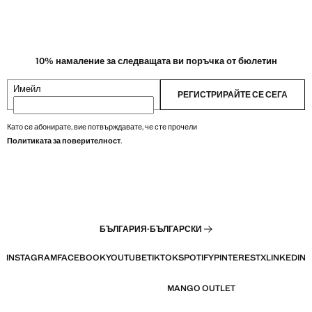
10% намаление за следващата ви поръчка от бюлетин
Имейл
РЕГИСТРИРАЙТЕ СЕ СЕГА
Като се абонирате, вие потвърждавате, че сте прочели
Политиката за поверителност
.
БЪЛГАРИЯ
·
БЪЛГАРСКИ
INSTAGRAM
FACEBOOK
YOUTUBE
TIKTOK
SPOTIFY
PINTEREST
X
LINKEDIN
MANGO OUTLET