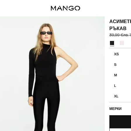
АСИМЕТ
РЪКАВ
39,99 €
лв. 
Задраскана 
Текуща цена 
Изберете цв
Изберете в
XS
S
M
L
XL
МЕРКИ