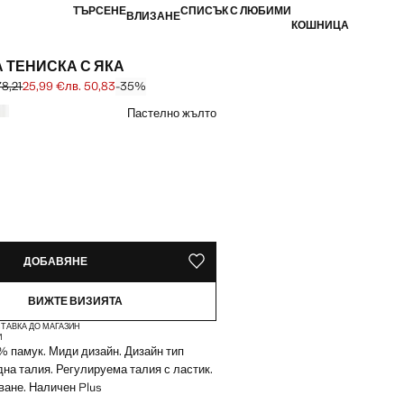
ТЪРСЕНЕ
СПИСЪК С ЛЮБИМИ
ВЛИЗАНЕ
КОШНИЦА
 ТЕНИСКА С ЯКА
78,21
25,99 €
лв. 50,83
-35%
първоначална цена [39,99 € лв. 78,21]
 [25,99 € лв. 50,83]
ят
Пастелно жълто
ЙКИ!
О. ИСКАМ ГО!
ДОБАВЯНЕ
ЗАПАЗВАНЕ В СПИСЪКА С ЛЮБИМИ
ВИЖТЕ ВИЗИЯТА
ТАВКА ДО МАГАЗИН
И
% памук. Миди дизайн. Дизайн тип
дна талия. Регулируема талия с ластик.
ване. Наличен Plus