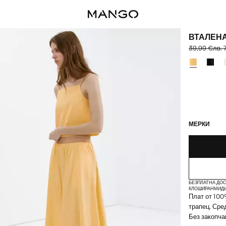
ВТАЛЕНА
39,99 €
лв. 
Задраскана 
Текуща цена
Изберете цв
ПОСЛЕДНИ БРО
НЕ Е НАЛИЧН
МЕРКИ
БЕЗПЛАТНА ДОС
КЛОШИРАН
МИД
Плат от 100
трапец. Сре
Без закопча