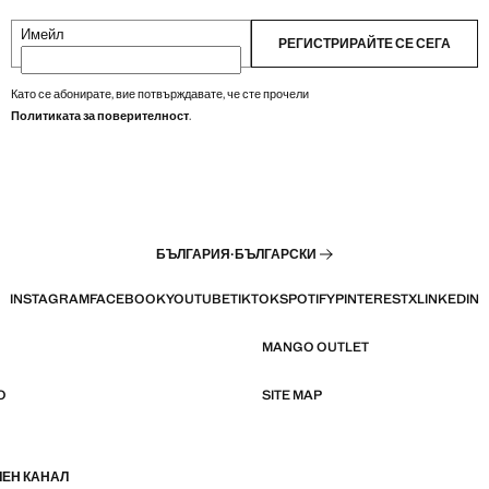
Имейл
РЕГИСТРИРАЙТЕ СЕ СЕГА
Като се абонирате, вие потвърждавате, че сте прочели
Политиката за поверителност
.
БЪЛГАРИЯ
·
БЪЛГАРСКИ
INSTAGRAM
FACEBOOK
YOUTUBE
TIKTOK
SPOTIFY
PINTEREST
X
LINKEDIN
MANGO OUTLET
O
SITE MAP
ЧЕН КАНАЛ