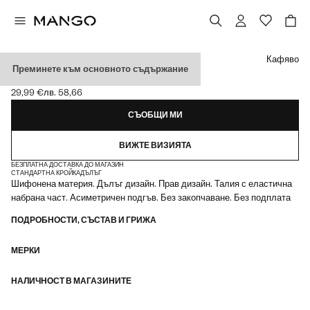
Изберете цвят
Кафяво
Преминете към основното съдържание
АСИМЕТРИЧНА ПОЛА ОТ ШИФОН
29,99 €
лв. 58,66
Текуща цена [29,99 € лв. 58,66]
СЪОБЩИ МИ
ВИЖТЕ ВИЗИЯТА
БЕЗПЛАТНА ДОСТАВКА ДО МАГАЗИН
СТАНДАРТНА КРОЙКА
ДЪЛЪГ
Шифонена материя. Дълъг дизайн. Прав дизайн. Талия с еластична
набрана част. Асиметричен подгъв. Без закопчаване. Без подплата
ПОДРОБНОСТИ, СЪСТАВ И ГРИЖА
МЕРКИ
НАЛИЧНОСТ В МАГАЗИНИТЕ