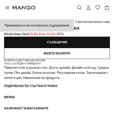
Изберете цвят
Светло/пастелно сиво
Преминете към основното съдържание
ДЪНКИ С ШИРОК КРАЧОЛ И С КОЛАН
39,99 €
лв. 78,21
25,99 €
лв. 50,83
-35%
Задраскана първоначална цена [39,99 € лв. 78,21]
Текуща цена [25,99 € лв. 50,83]
СЪОБЩИ МИ
ВИЖТЕ ВИЗИЯТА
БЕЗПЛАТНА ДОСТАВКА ДО МАГАЗИН
WIDE LEG
СРЕДНА ТАЛИЯ
ДЪЛЪГ
Памучен плат в дънков стил. Дълъг дизайн. Дизайн wide leg. Средна
талия. Пет джоба. Халки за колан. Регулируем колан. Закопчаване с
копче и цип. Намаление на продукта
ПОДРОБНОСТИ, СЪСТАВ И ГРИЖА
МЕРКИ
НАЛИЧНОСТ В МАГАЗИНИТЕ