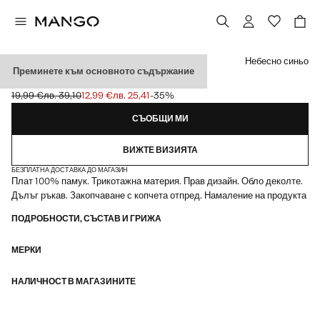
Изберете цвят
Небесно синьо
Преминете към основното съдържание
ПЛЕТЕНА ЖИЛЕТКА С КОПЧЕТА
19,99 €
лв. 39,10
12,99 €
лв. 25,41
-35%
Задраскана първоначална цена [19,99 € лв. 39,10]
Текуща цена [12,99 € лв. 25,41]
СЪОБЩИ МИ
ВИЖТЕ ВИЗИЯТА
БЕЗПЛАТНА ДОСТАВКА ДО МАГАЗИН
Плат 100% памук. Трикотажна материя. Прав дизайн. Обло деколте.
Дълъг ръкав. Закопчаване с копчета отпред. Намаление на продукта
ПОДРОБНОСТИ, СЪСТАВ И ГРИЖА
МЕРКИ
НАЛИЧНОСТ В МАГАЗИНИТЕ