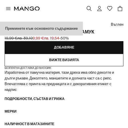
Изберете цвят
Въглен
Преминете към основното съдържание
СУИТЧЪР С ПРИНТ ОТ СМЕСЕН ПАМУК
19,99 €
лв. 39,10
9,99 €
лв. 19,54
-50%
Задраскана първоначална цена [19,99 € лв. 39,10]
Текуща цена [9,99 € лв. 19,54]
ДОБАВЯНЕ
ВИЖТЕ ВИЗИЯТА
БЕЗПЛАТНА ДОСТАВКА ДО МАГАЗИН
Изработена от памучна материя, тази дреха има обло деколте и
дълги ръкави. Деколтето, маншетите и долната част са с рипс.
Впечатлява с принта на предницата и с декоративния етикет с
надпис
ПОДРОБНОСТИ, СЪСТАВ И ГРИЖА
МЕРКИ
НАЛИЧНОСТ В МАГАЗИНИТЕ