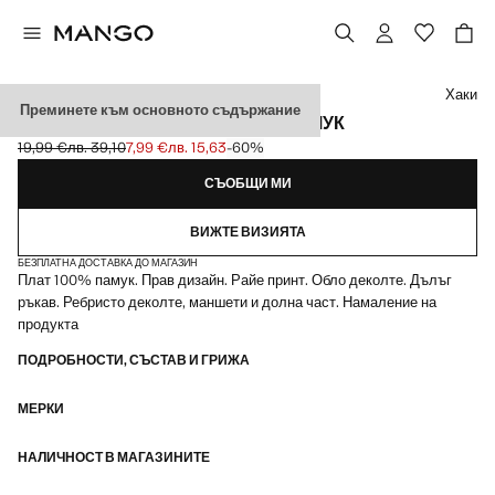
Изберете цвят
Хаки
Преминете към основното съдържание
РАИРАН СУИТШЪРТ ОТ 100% ПАМУК
19,99 €
лв. 39,10
7,99 €
лв. 15,63
-60%
Задраскана първоначална цена [19,99 € лв. 39,10]
Текуща цена [7,99 € лв. 15,63]
СЪОБЩИ МИ
ВИЖТЕ ВИЗИЯТА
БЕЗПЛАТНА ДОСТАВКА ДО МАГАЗИН
Плат 100% памук. Прав дизайн. Райе принт. Обло деколте. Дълъг
ръкав. Ребристо деколте, маншети и долна част. Намаление на
продукта
ПОДРОБНОСТИ, СЪСТАВ И ГРИЖА
МЕРКИ
НАЛИЧНОСТ В МАГАЗИНИТЕ