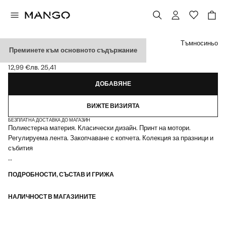
Изберете цвят
Тъмносиньо
Преминете към основното съдържание
ПАПИЙОНКА С МОТОРИ
12,99 €
лв. 25,41
Текуща цена [12,99 € лв. 25,41]
ДОБАВЯНЕ
ВИЖТЕ ВИЗИЯТА
БЕЗПЛАТНА ДОСТАВКА ДО МАГАЗИН
Полиестерна материя. Класически дизайн. Принт на мотори.
Регулируема лента. Закопчаване с копчета. Колекция за празници и
събития
10.0x5.0 cm
ПОДРОБНОСТИ, СЪСТАВ И ГРИЖА
НАЛИЧНОСТ В МАГАЗИНИТЕ