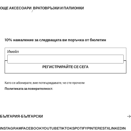
ОЩЕ АКСЕСОАРИ
ВРАТОВРЪЗКИ И ПАПИОНКИ
10% намаление за следващата ви поръчка от бюлетин
Имейл
РЕГИСТРИРАЙТЕ СЕ СЕГА
Като се абонирате, вие потвърждавате, че сте прочели
Политиката за поверителност
.
БЪЛГАРИЯ
·
БЪЛГАРСКИ
INSTAGRAM
FACEBOOK
YOUTUBE
TIKTOK
SPOTIFY
PINTEREST
X
LINKEDIN