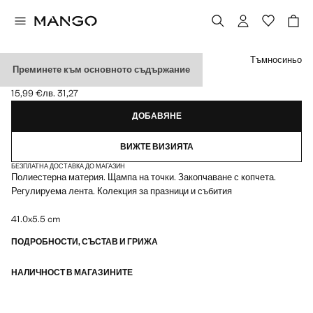
Изберете цвят
Тъмносиньо
Преминете към основното съдържание
ВРАТОВРЪЗКА НА ТОЧКИ
15,99 €
лв. 31,27
Текуща цена [15,99 € лв. 31,27]
ДОБАВЯНЕ
ВИЖТЕ ВИЗИЯТА
БЕЗПЛАТНА ДОСТАВКА ДО МАГАЗИН
Полиестерна материя. Щампа на точки. Закопчаване с копчета.
Регулируема лента. Колекция за празници и събития
41.0x5.5 cm
ПОДРОБНОСТИ, СЪСТАВ И ГРИЖА
НАЛИЧНОСТ В МАГАЗИНИТЕ