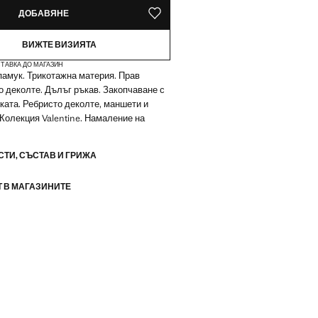
ДОБАВЯНЕ
ЗАПАЗВАНЕ В СПИСЪКА С ЛЮБИМИ
ВИЖТЕ ВИЗИЯТА
ТАВКА ДО МАГАЗИН
амук. Трикотажна материя. Прав
о деколте. Дълъг ръкав. Закопчаване с
яката. Ребристо деколте, маншети и
 Колекция Valentine. Намаление на
ТИ, СЪСТАВ И ГРИЖА
 В МАГАЗИНИТЕ