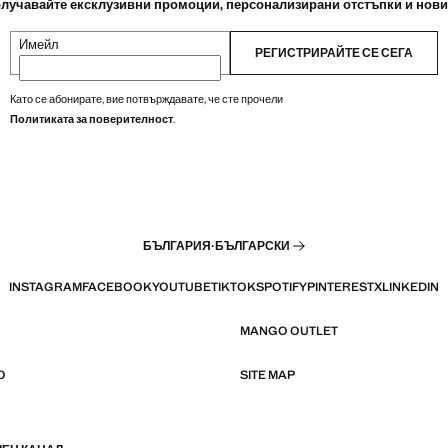
лучавайте ексклузивни промоции, персонализирани отстъпки и нов
Имейл
РЕГИСТРИРАЙТЕ СЕ СЕГА
Като се абонирате, вие потвърждавате, че сте прочели
Политиката за поверителност
.
БЪЛГАРИЯ
·
БЪЛГАРСКИ
INSTAGRAM
FACEBOOK
YOUTUBE
TIKTOK
SPOTIFY
PINTEREST
X
LINKEDIN
MANGO OUTLET
O
SITE MAP