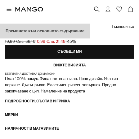
Изберете цвят
Тъмносиньо
Преминете към основното съдържание
ПЛЕТЕНА ЖИЛЕТКА С ЦИП
19,99 €
лв. 39,10
10,99 €
лв. 21,49
-45%
Задраскана първоначална цена [19,99 € лв. 39,10]
Текуща цена [10,99 € лв. 21,49]
СЪОБЩИ МИ
ВИЖТЕ ВИЗИЯТА
БЕЗПЛАТНА ДОСТАВКА ДО МАГАЗИН
Плат 100% памук. Фина плетена тъкан. Прав дизайн. Яка тип
перкинс. Дълъг ръкав. Еластичен рипсен завършек. Предно
закопчаване с цип. Намаление на продукта
ПОДРОБНОСТИ, СЪСТАВ И ГРИЖА
МЕРКИ
НАЛИЧНОСТ В МАГАЗИНИТЕ